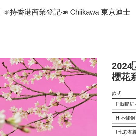
🇵 📣持香港商業登記📣 Chiikawa 東京迪士
2024
櫻花系
款式
F 胭脂紅
H 不鏽鋼
I 七彩花