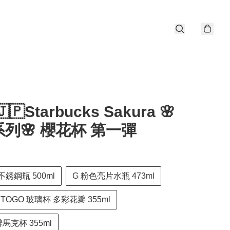
🇵Starbucks Sakura 🌸
列🌸 櫻花杯 第一彈
不銹鋼瓶 500ml
G 粉色亮片水瓶 473ml
 TOGO 玻璃杯 多彩花瓣 355ml
瓣馬克杯 355ml