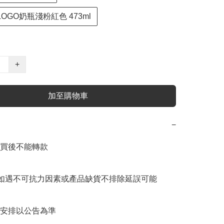
LOGO奶瓶淺粉紅色 473ml
+
加至購物車
−
買後不能轉款

如遇不可抗力因素或產品缺貨不排除延誤可能

安排以公告為準
