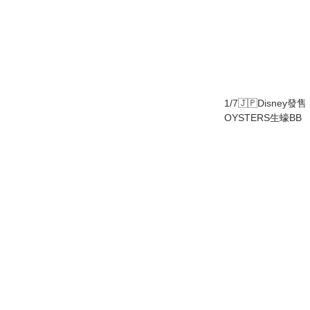
1/7🇯🇵Disney
OYSTERS生蠔BB