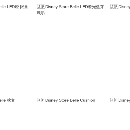
 Belle LED燈 限量
🇯🇵Disney Store Belle LED發光藍芽
🇯🇵Disn
喇叭
Belle 枕套
🇯🇵Disney Store Belle Cushion
🇯🇵Disne