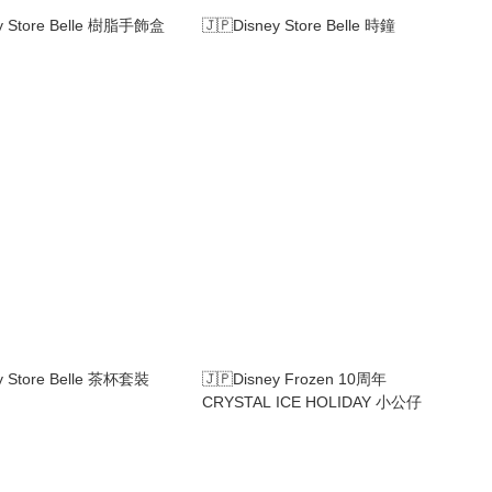
ey Store Belle 樹脂手飾盒
🇯🇵Disney Store Belle 時鐘
y Store Belle 茶杯套裝
🇯🇵Disney Frozen 10周年
CRYSTAL ICE HOLIDAY 小公仔