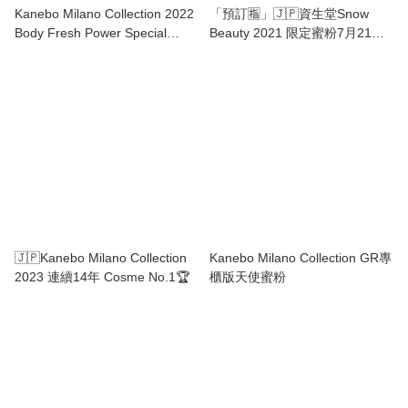
Kanebo Milano Collection 2022
「預訂🈯️」🇯🇵資生堂Snow
Body Fresh Power Special
Beauty 2021 限定蜜粉7月21日
Thank 最後之作
發售😍
🇯🇵Kanebo Milano Collection
Kanebo Milano Collection GR專
2023 連續14年 Cosme No.1🏆
櫃版天使蜜粉