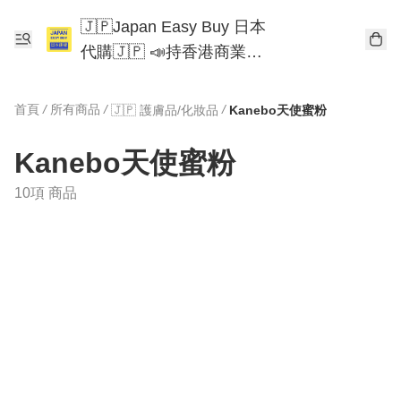
🇯🇵Japan Easy Buy 日本
代購🇯🇵 📣持香港商業登
記📣 Chiikawa 東京迪士尼
Mofusand
首頁
/
所有商品
/
/
🇯🇵 護膚品/化妝品
Kanebo天使蜜粉
Kanebo天使蜜粉
10項 商品