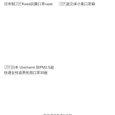
日本制🇯🇵Koea抗菌口罩case
🇯🇵超立体小童口罩😷
🇯🇵日本 Unicharm 防PM2.5超
快適女性或男性用口罩30枚