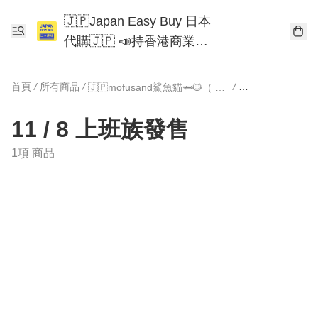
🇯🇵Japan Easy Buy 日本
代購🇯🇵 📣持香港商業登
記📣 Chiikawa 東京迪士尼
Mofusand
首頁
/
所有商品
/
/
🇯🇵mofusand鯊魚貓🦈🐱（ 部份限定）
11 / 8 上班族發售
11 / 8 上班族發售
1項 商品