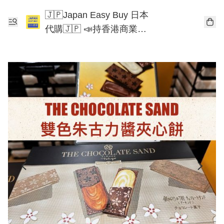
🇯🇵Japan Easy Buy 日本
代購🇯🇵 📣持香港商業登
記📣 Chiikawa 東京迪士尼
Mofusand