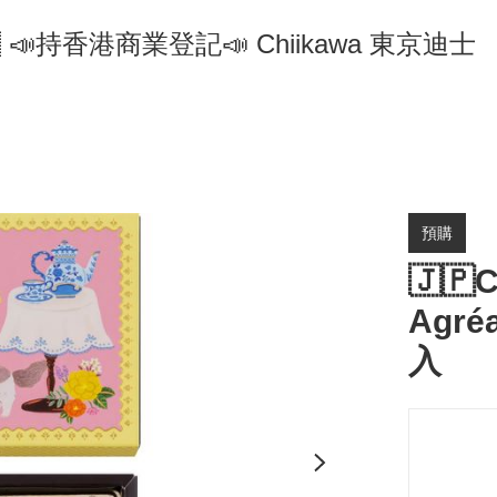
🇵 📣持香港商業登記📣 Chiikawa 東京迪士
預購
🇯🇵
Agré
入