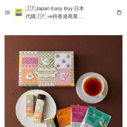
🇯🇵Japan Easy Buy 日本
代購🇯🇵 📣持香港商業登
記📣 Chiikawa 東京迪士尼
Mofusand