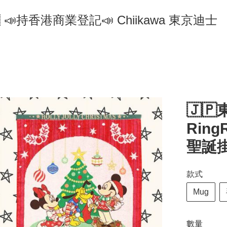
🇵 📣持香港商業登記📣 Chiikawa 東京迪士
🇯🇵
Rin
聖誕
款式
Mug
數量