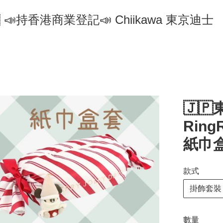
🇵 📣持香港商業登記📣 Chiikawa 東京迪士
🇯🇵
Rin
紙巾盒
款式
掛飾套裝
數量