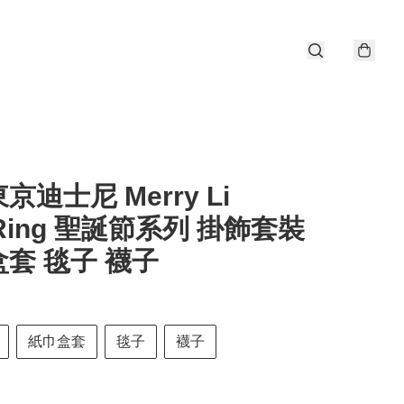
東京迪士尼 Merry Li
gRing 聖誕節系列 掛飾套裝
套 毯子 襪子
紙巾盒套
毯子
襪子