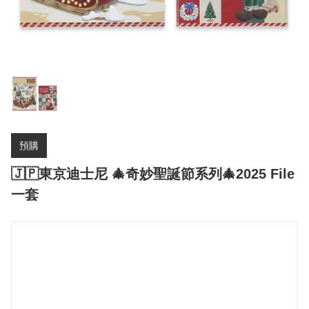
預購
🇯🇵東京迪士尼 🎄奇妙聖誕節系列🎄2025 File
一套