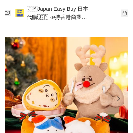
🇯🇵Japan Easy Buy 日本
代購🇯🇵 📣持香港商業登
記📣 Chiikawa 東京迪士尼
Mofusand