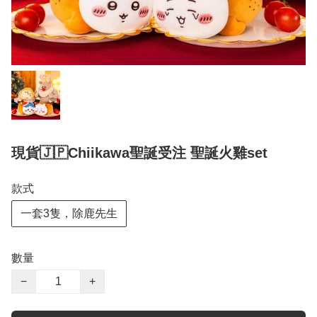
現貨🇯🇵Chiikawa聖誕受注 聖誕火雞set
款式
一套3隻，除鹿先生
數量
−
+